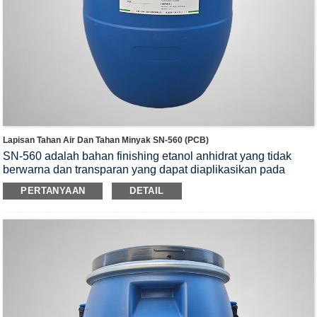
Lapisan Tahan Air Dan Tahan Minyak SN-560 (PCB)
SN-560 adalah bahan finishing etanol anhidrat yang tidak
berwarna dan transparan yang dapat diaplikasikan pada
permukaan chip, permukaan kaca, dan produk elektronik.
PERTANYAAN
DETAIL
Memberikan kedap air internal pada produk serta perawatan
kedap air dan tahan minyak pada permukaan kain. Mudah
digunakan, praktis, dan cepat. Tidak mengandung zat-zat
yang dilarang bagi lingkungan.