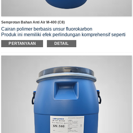
Semprotan Bahan Anti Air M-400 (C8)
Cairan polimer berbasis unsur fluorokarbon
Produk ini memiliki efek perlindungan komprehensif seperti
tahan air, tahan minyak, dan mencegah debu.
PERTANYAAN
DETAIL
Setelah diproses, sifat asli substrat yang dibeli, yaitu
kemampuan bernapas dan sentuhan, tetap terjaga.