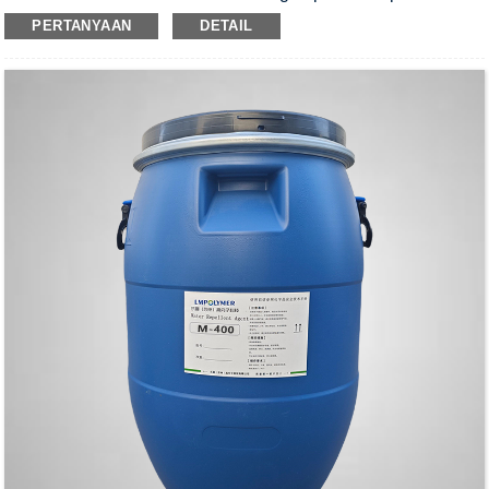
asetat sebelum digunakan.
PERTANYAAN
DETAIL
1. Dapat disemprotkan pada berbagai tekstil, kulit, kulit
sintetis, kertas, bahan sepatu, dan substrat lainnya.
2. Dapat diencerkan dengan pelarut petroleum dalam proporsi
apa pun
3. Efek anti air yang sangat baik dapat dicapai setelah
pengeringan alami.