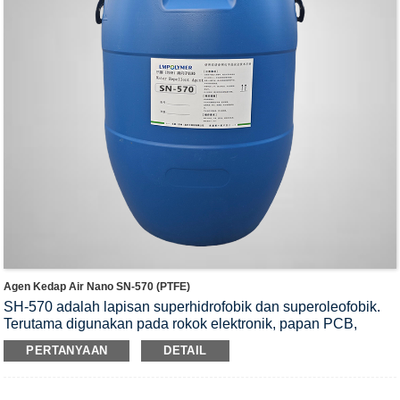
Agen Kedap Air Nano SN-570 (PTFE)
SH-570 adalah lapisan superhidrofobik dan superoleofobik.
Terutama digunakan pada rokok elektronik, papan PCB,
earphone produk elektronik, dan penutup telinga.
PERTANYAAN
DETAIL
Lubang mesin, jaring baja tahan karat MIC, jaring poliester,
permukaan membran PTFE. Mudah dioperasikan, praktis dan
cepat. Tidak mengandung zat yang dilarang bagi lingkungan.