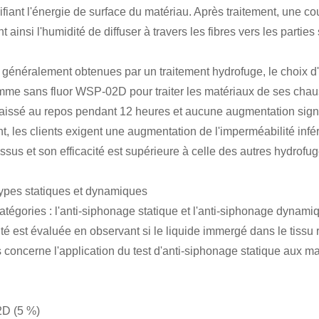
ifiant l'énergie de surface du matériau. Après traitement, une 
 ainsi l'humidité de diffuser à travers les fibres vers les parties
 généralement obtenues par un traitement hydrofuge, le choix d
me sans fluor WSP-02D pour traiter les matériaux de ses chaus
t laissé au repos pendant 12 heures et aucune augmentation signi
, les clients exigent une augmentation de l'imperméabilité infé
tissus et son efficacité est supérieure à celle des autres hydrofu
 types statiques et dynamiques
tégories : l'anti-siphonage statique et l'anti-siphonage dynamiq
té est évaluée en observant si le liquide immergé dans le tissu
 concerne l'application du test d'anti-siphonage statique aux m
2D (5 %)