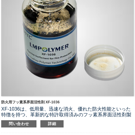
防火用フッ素系界面活性剤 XF-1036
XF-1036は、低用量、迅速な消火、優れた防火性能といった
特徴を持つ、革新的な特許取得済みのフッ素系界面活性剤製
品です。
抵抗。
問い合わせ
詳細
アプリケーション:
水性フィルム形成泡消火剤（AFFF）、耐アルコール性泡消