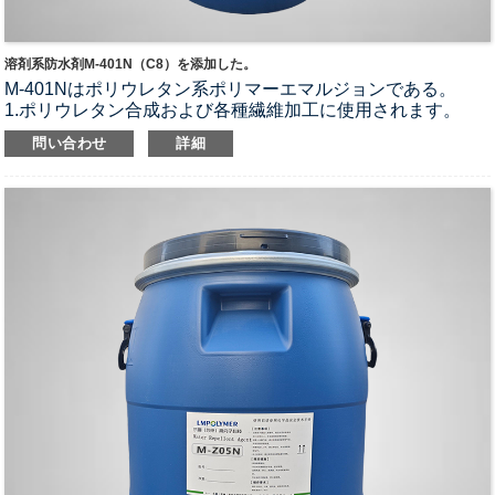
溶剤系防水剤M-401N（C8）を添加した。
M-401Nはポリウレタン系ポリマーエマルジョンである。
1.ポリウレタン合成および各種繊維加工に使用されます。
2. PU樹脂、DMF、カラーペースト溶剤と互換性がありま
問い合わせ
詳細
す。