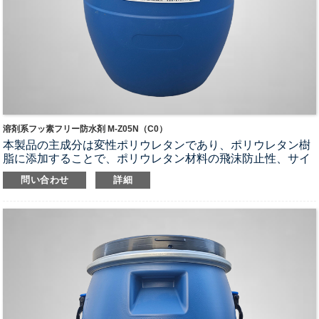
溶剤系フッ素フリー防水剤 M-Z05N（C0）
本製品の主成分は変性ポリウレタンであり、ポリウレタン樹
脂に添加することで、ポリウレタン材料の飛沫防止性、サイ
フォン防止性、加水分解性を向上させるとともに、ポリウレ
問い合わせ
詳細
タンに一定の防汚性および洗浄容易性を付与することができ
る。