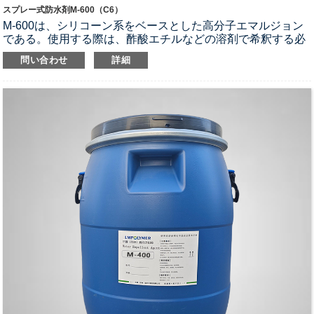
スプレー式防水剤M-600（C6）
M-600は、シリコーン系をベースとした高分子エマルジョン
である。
使用する際は、酢酸エチルなどの溶剤で希釈する必
要があります。
問い合わせ
詳細
1. 各種繊維、皮革、合成皮革、紙、靴材などの基材にスプレ
ー塗布できます。
2. 石油系溶剤で任意の割合で希釈できる
3. 自然乾燥後、優れた撥水性を発揮します。