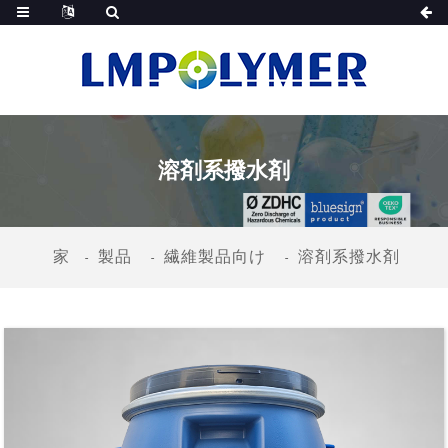
溶剤系撥水剤
家
製品
繊維製品向け
溶剤系撥水剤