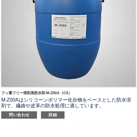
フッ素フリー溶剤系防水剤 M-Z00A（C0）
M-Z00Aはシリコーンポリマー化合物をベースとした防水溶
剤で、繊維や皮革の防水処理に適しています。
1. 皮革複合繊維へのスプレー、充填、含浸に適しています。
問い合わせ
詳細
2. 元の基材の質感、スタイル、色を変更しないでください。
3. APEO、PFOA、PFOSを含みません
4. 優れた撥水性を備えています