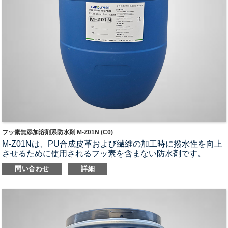
フッ素無添加溶剤系防水剤 M-Z01N (C0)
M-Z01Nは、PU合成皮革および繊維の加工時に撥水性を向上
させるために使用されるフッ素を含まない防水剤です。
1.ポリウレタン合成および各種繊維加工に使用されます。
問い合わせ
詳細
2. PU樹脂、DMF、カラーペースト溶剤と互換性がありま
す。
3. APEOとPFCSを一切含まない