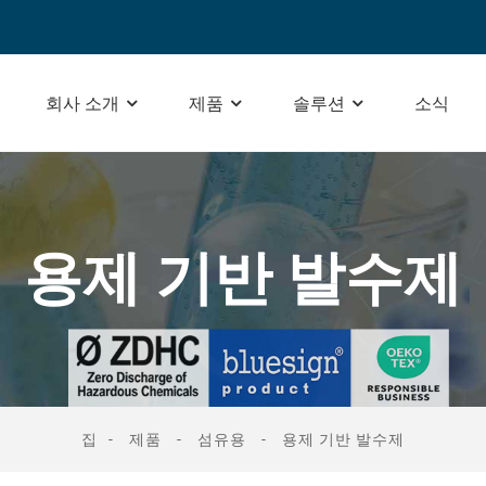
회사 소개
제품
솔루션
소식
용제 기반 발수제
집
제품
섬유용
용제 기반 발수제