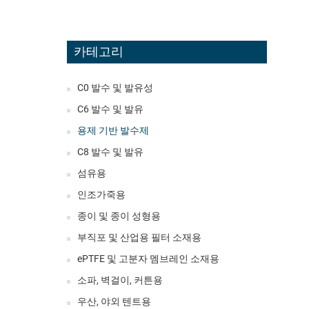
카테고리
C0 발수 및 발유성
C6 발수 및 발유
용제 기반 발수제
C8 발수 및 발유
섬유용
인조가죽용
종이 및 종이 성형용
부직포 및 산업용 필터 소재용
ePTFE 및 고분자 멤브레인 소재용
소파, 벽걸이, 커튼용
우산, 야외 텐트용