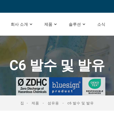
회사 소개
제품
솔루션
소식
C6 발수 및 발유
집
제품
섬유용
c6 발수 및 발유