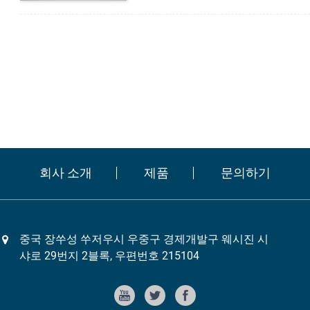
회사 소개
제품
문의하기
중국 장쑤성 쑤저우시 우중구 경제개발구 웨시진 시
샤로 29번지 2블록, 우편번호 215104