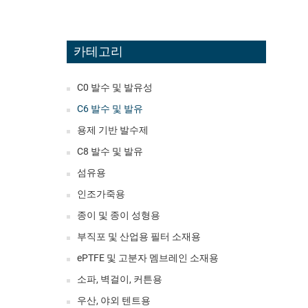
카테고리
C0 발수 및 발유성
C6 발수 및 발유
용제 기반 발수제
C8 발수 및 발유
섬유용
인조가죽용
종이 및 종이 성형용
부직포 및 산업용 필터 소재용
ePTFE 및 고분자 멤브레인 소재용
소파, 벽걸이, 커튼용
우산, 야외 텐트용