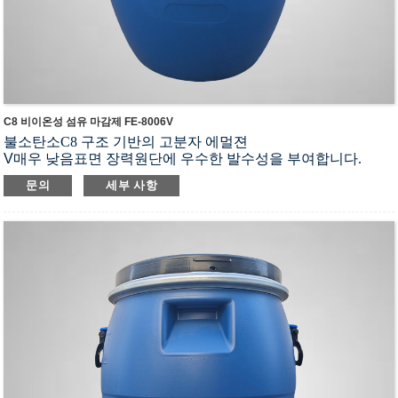
C8 비이온성 섬유 마감제 FE-8006V
불소탄소
C8 구조 기반의 고분자 에멀젼
V
매우 낮음
표면 장력
원단에 우수한 발수성을 부여합니다.
Co
-목욕과 함께
물에 의해
폴리우레탄, w
물 기반 아크릴레이트
문의
세부 사항
음이온형 물질
좋은 연속성과 그보다 적은
영향을 미치다
색상 견뢰도 및 색상
에 관하여
G
좋은
유연한 업무 환경에 대한 적응력
그리고 낮음
영향을 미치
다
음이온 처리 조건에
H
높은 박리 강도와 접착 견뢰도, 코팅 가공에 대한 우수한 성능