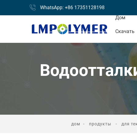
WhatsApp: +86 17351128198
Дом
Скачать
Водоотталк
дом
продукты
для т