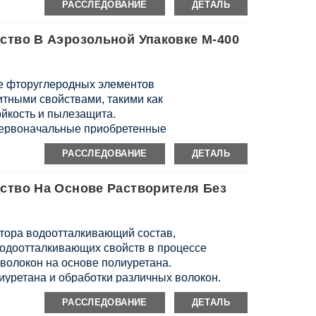
РАССЛЕДОВАНИЕ
ДЕТАЛЬ
ми растворителями в любой пропорции.
ющий эффект достигается после
тво В Аэрозольной Упаковке М-400
е фторуглеродных элементов
тными свойствами, такими как
йкость и пылезащита.
первоначальные приобретенные
ые свойства материала.
РАССЛЕДОВАНИЕ
ДЕТАЛЬ
ство На Основе Растворителя Без
тора водоотталкивающий состав,
одоотталкивающих свойств в процессе
 волокон на основе полиуретана.
лиуретана и обработки различных волокон.
й смолой, ДМФ и растворителями для цветных
РАССЛЕДОВАНИЕ
ДЕТАЛЬ