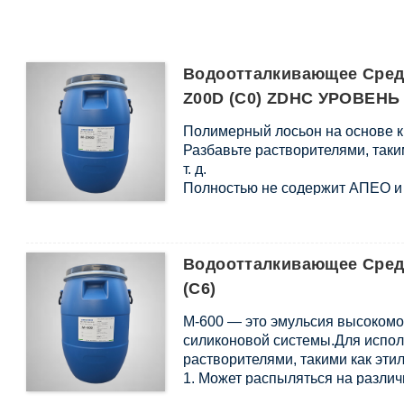
Водоотталкивающее Средс
Z00D (C0) ZDHC УРОВЕНЬ
Полимерный лосьон на основе 
Разбавьте растворителями, таким
т. д.
Полностью не содержит АПЕО и
Водоотталкивающее Средс
(C6)
М-600 — это эмульсия высоком
силиконовой системы.
Для испол
растворителями, такими как этил
1. Может распыляться на различ
искусственную кожу, бумагу, об