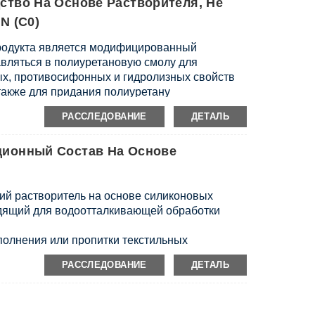
тво На Основе Растворителя, Не
N (C0)
родукта является модифицированный
авляться в полиуретановую смолу для
х, противосифонных и гидролизных свойств
также для придания полиуретану
щих свойств и облегчения очистки.
РАССЛЕДОВАНИЕ
ДЕТАЛЬ
ионный Состав На Основе
й растворитель на основе силиконовых
дящий для водоотталкивающей обработки
полнения или пропитки текстильных
 композитные материалы.
РАССЛЕДОВАНИЕ
ДЕТАЛЬ
 или цвет исходного основания.
OS.
доотталкивающими свойствами.