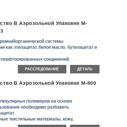
тво В Аэрозольной Упаковке M-
 3
кремнийорганической системы
и как этилацетат, белое масло, бутилацетат и
 перфторированных соединений.
РАССЛЕДОВАНИЕ
ДЕТАЛЬ
тво В Аэрозольной Упаковке М-600
олекулярных полимеров на основе
ьзования необходимо разбавить
ацетат.
ные текстильные материалы, кожу,
увные материалы и другие поверхности.