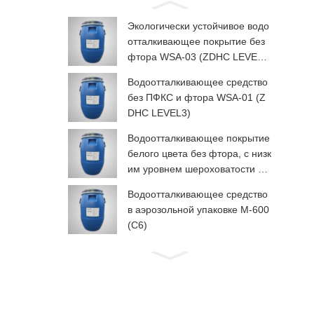
Экологически устойчивое водо
отталкивающее покрытие без
фтора WSA-03 (ZDHC LEVEL
3)
Водоотталкивающее средство
без ПФКС и фтора WSA-01 (Z
DHC LEVEL3)
Водоотталкивающее покрытие
белого цвета без фтора, с низк
им уровнем шероховатости дл
я рук, WSP-03 (ZDHC LEVEL3)
Водоотталкивающее средство
в аэрозольной упаковке М-600
(C6)