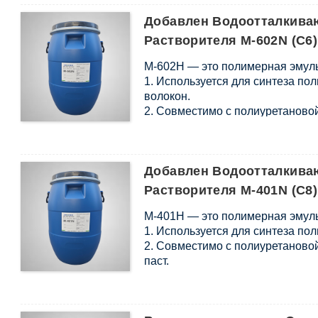
3. Полностью не содержит АПЕ
Добавлен Водоотталкива
Растворителя M-602N (C6)
М-602Н — это полимерная эмуль
1. Используется для синтеза по
волокон.
2. Совместимо с полиуретаново
паст.
s
Добавлен Водоотталкива
Растворителя M-401N (C8)
М-401Н — это полимерная эмуль
1. Используется для синтеза по
2. Совместимо с полиуретаново
паст.