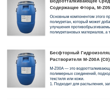
Водоотталкивающее Средс
Содержащее Фтора, M-Z05
Основным компонентом этого п
полиуретан, который может доб
улучшения противобрызгиваемы
полиуретановых материалов, а 
определенных противозагрязняю
Бесфторный Гидроизоляц
Растворителя M-Z00A (C0)
M-Z00A — это водоотталкивающи
полимерных соединений, подхо
текстиля или кожи.
1. Подходит для распыления, за
материалов, сочетающих кожу и
2. Не изменяйте текстуру, стиль
3. Не содержит APEO, PFOA, PF
4. Обладает превосходными во