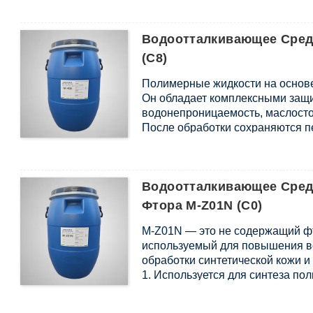
2. Может разбавляться нефтяны
3. Превосходный водоотталкива
Водоотталкивающее Средс
естественного высыхания.
(C8)
Полимерные жидкости на основ
Он обладает комплексными защи
водонепроницаемость, маслосто
После обработки сохраняются 
воздухопроницаемые и тактильн
Водоотталкивающее Сред
Фтора M-Z01N (C0)
M-Z01N — это не содержащий ф
используемый для повышения в
обработки синтетической кожи и
1. Используется для синтеза по
2. Совместимо с полиуретаново
паст.