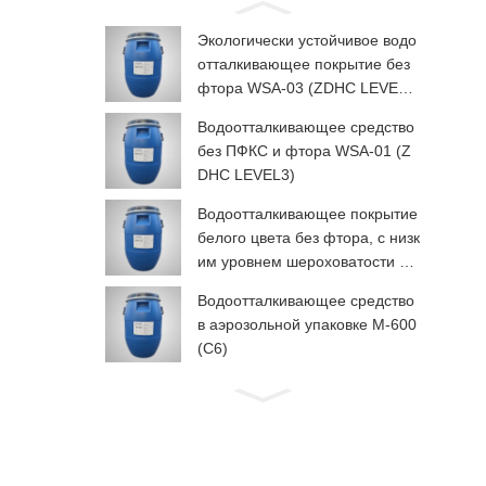
Экологически устойчивое водо
отталкивающее покрытие без
фтора WSA-03 (ZDHC LEVEL
3)
Водоотталкивающее средство
без ПФКС и фтора WSA-01 (Z
DHC LEVEL3)
Водоотталкивающее покрытие
белого цвета без фтора, с низк
им уровнем шероховатости дл
я рук, WSP-03 (ZDHC LEVEL3)
Водоотталкивающее средство
в аэрозольной упаковке М-600
(C6)