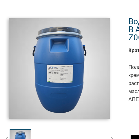
Во
В 
Z0
Кра
Пол
кре
раст
масл
АПЕ