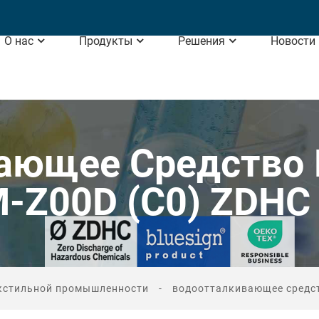
О нас
Продукты
Решения
Новости
ающее Средство 
M-Z00D (C0) ZDHC
екстильной промышленности
водоотталкивающее средст