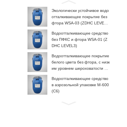
Экологически устойчивое водо
отталкивающее покрытие без
фтора WSA-03 (ZDHC LEVEL
3)
Водоотталкивающее средство
без ПФКС и фтора WSA-01 (Z
DHC LEVEL3)
Водоотталкивающее покрытие
белого цвета без фтора, с низк
им уровнем шероховатости дл
я рук, WSP-03 (ZDHC LEVEL3)
Водоотталкивающее средство
в аэрозольной упаковке М-600
(C6)