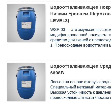
4. Особенно хорошо подходит д
Водоотталкивающее Покры
Низким Уровнем Шерохова
LEVEL3)
WSP-03 — это эмульсия высоко
модифицированной полиуретано
средство для тканей с превосх
1. Превосходные водоотталкив
2. Высокая эффективность по в
3. Полное отсутствие ПФАС/ПФКС
Водоотталкивающее Сред
6608B
Лосьон на основе фторуглеродно
Специальный нетканый материа
Высокая устойчивость к давлени
превосходные антистатические 
Обладает хорошей непрерывност
процессов. Способен адаптирова