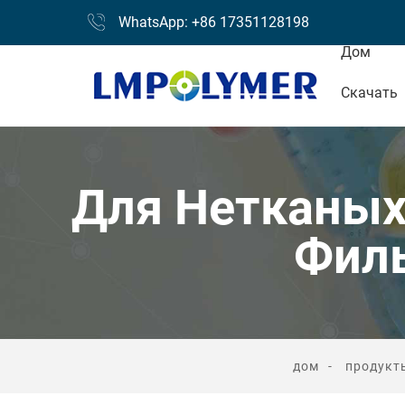
WhatsApp: +86 17351128198
Дом
Скачать
Для Нетканы
Фил
дом
продукт