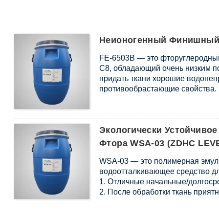
Неионогенный Финишный 
FE-6503B — это фторуглеродны
C8, обладающий очень низким 
придать ткани хорошие водоне
противообрастающие свойства.
Экологически Устойчиво
Фтора WSA-03 (ZDHC LEV
WSA-03 — это полимерная эмуль
водоотталкивающее средство дл
1. Отличные начальные/долгоср
2. После обработки ткань прият
упругостью.
3. Лучше защищает от царапин, 