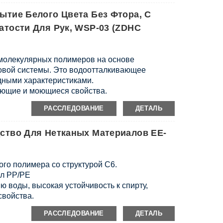
ля хлопчатобумажных и спандексовых тканей.
тие Белого Цвета Без Фтора, С
тости Для Рук, WSP-03 (ZDHC
молекулярных полимеров на основе
вой системы. Это водоотталкивающее
одными характеристиками.
ающие и моющиеся свойства.
сем требованиям.
РАССЛЕДОВАНИЕ
ДЕТАЛЬ
, экологически чистая продукция.
ство Для Нетканых Материалов EE-
го полимера со структурой C6.
л PP/PE
ю воды, высокая устойчивость к спирту,
свойства.
ью и стабильностью технологических
РАССЛЕДОВАНИЕ
ДЕТАЛЬ
ться к условиям обработки и выпечки в