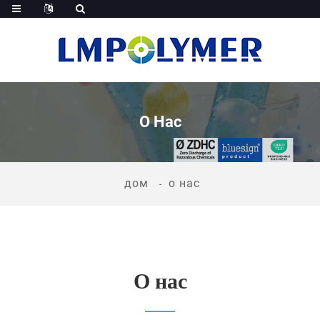
О Нас
дом
о нас
О нас