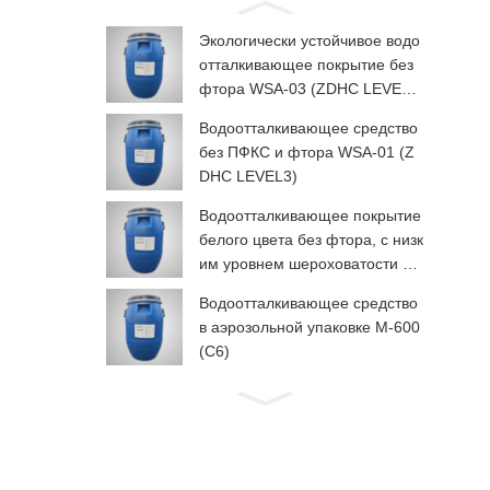
Экологически устойчивое водо
отталкивающее покрытие без
фтора WSA-03 (ZDHC LEVEL
3)
Водоотталкивающее средство
без ПФКС и фтора WSA-01 (Z
DHC LEVEL3)
Водоотталкивающее покрытие
белого цвета без фтора, с низк
им уровнем шероховатости дл
я рук, WSP-03 (ZDHC LEVEL3)
Водоотталкивающее средство
в аэрозольной упаковке М-600
(C6)