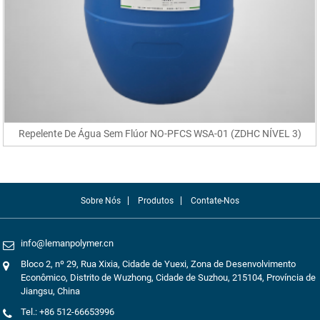
Repelente De Água Sem Flúor NO-PFCS WSA-01 (ZDHC NÍVEL 3)
Sobre Nós
Produtos
Contate-Nos
info@lemanpolymer.cn
Bloco 2, nº 29, Rua Xixia, Cidade de Yuexi, Zona de Desenvolvimento
Econômico, Distrito de Wuzhong, Cidade de Suzhou, 215104, Província de
Jiangsu, China
Tel.: +86 512-66653996