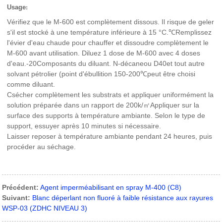
Usage
:
Vérifiez que le M-600 est complètement dissous. Il risque de geler
s'il est stocké à une température inférieure à 15 °C.
Remplissez
℃
l'évier d'eau chaude pour chauffer et dissoudre complètement le
M-600 avant utilisation. Diluez 1 dose de M-600 avec 4 doses
d'eau.
-20
Composants du diluant. N-décane
ou D40
et tout autre
solvant pétrolier (point d'ébullition 150-200
peut être choisi
℃
comme diluant.
C
sécher complètement les substrats et appliquer uniformément la
solution préparée dans un rapport de 200k/
Appliquer sur la
㎡
surface des supports à température ambiante. Selon le type de
support, essuyer après 10 minutes si nécessaire.
Laisser reposer à température ambiante pendant 24 heures, puis
procéder au séchage.
Précédent:
Agent imperméabilisant en spray M-400 (C8)
Suivant:
Blanc déperlant non fluoré à faible résistance aux rayures
WSP-03 (ZDHC NIVEAU 3)