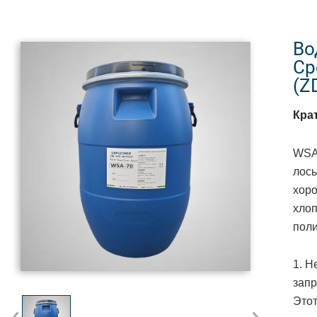
Во
Ср
(Z
Кра
WSA
лось
хор
хло
поли
1. 
запр
Этот