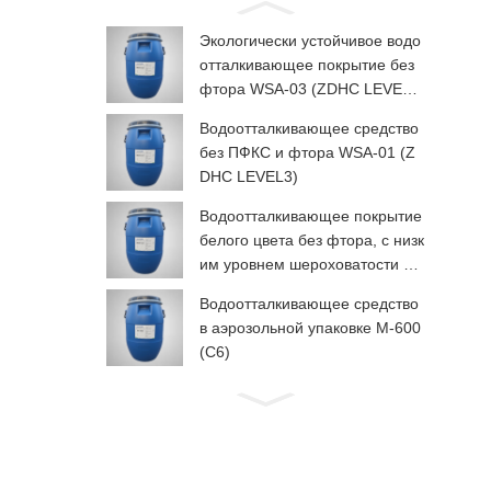
Экологически устойчивое водо
отталкивающее покрытие без
фтора WSA-03 (ZDHC LEVEL
3)
Водоотталкивающее средство
без ПФКС и фтора WSA-01 (Z
DHC LEVEL3)
Водоотталкивающее покрытие
белого цвета без фтора, с низк
им уровнем шероховатости дл
я рук, WSP-03 (ZDHC LEVEL3)
Водоотталкивающее средство
в аэрозольной упаковке М-600
(C6)