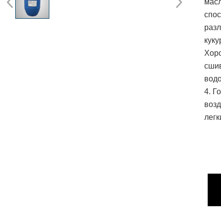
масл
спо
разл
куку
Хор
сшив
вод
4. Г
возд
легк