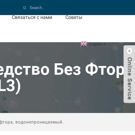
Связаться с нами
Советы
English
дство Без Фтора
L3)
 фтора, водонепроницаемый.