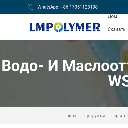
WhatsApp: +86 17351128198
Дом
Скачать
Водо- И Маслоо
WS
дом
продукты
для т